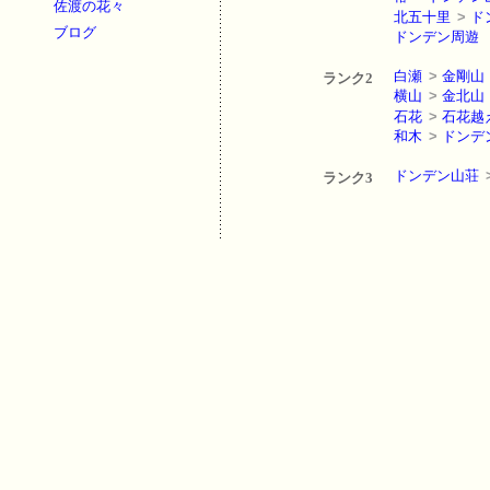
佐渡の花々
北五十里
>
ド
ブログ
ドンデン周遊
白瀬
>
金剛山
ランク2
横山
>
金北山
石花
>
石花越
和木
>
ドンデ
ドンデン山荘
ランク3