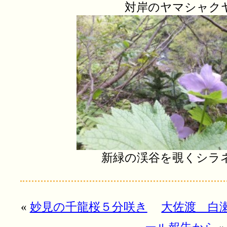
対岸のヤマシャク
新緑の渓谷を覗くシラ
«
妙見の千龍桜５分咲き
大佐渡 白