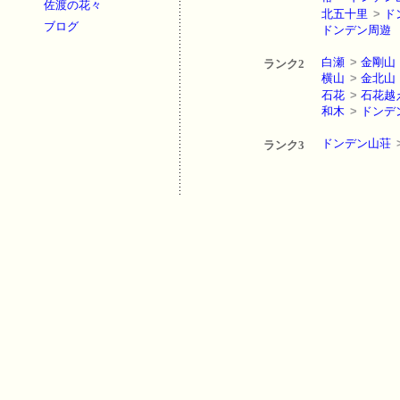
佐渡の花々
北五十里
>
ド
ブログ
ドンデン周遊
白瀬
>
金剛山
ランク2
横山
>
金北山
石花
>
石花越
和木
>
ドンデ
ドンデン山荘
ランク3