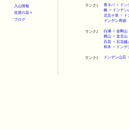
青ネバ
>
ドン
ランク1
入山情報
椿
>
ドンデン
佐渡の花々
北五十里
>
ド
ブログ
ドンデン周遊
白瀬
>
金剛山
ランク2
横山
>
金北山
石花
>
石花越
和木
>
ドンデ
ドンデン山荘
ランク3