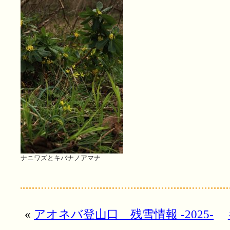
ナニワズとキバナノアマナ
«
アオネバ登山口 残雪情報 -2025-