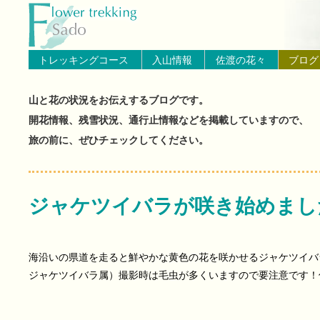
トップページへ戻る
ブログ（佐渡島の山と花の状
トレッキングコース
入山情報
佐渡の花々
ブログ
山と花の状況をお伝えするブログです。
開花情報、残雪状況、通行止情報などを掲載していますので、
旅の前に、ぜひチェックしてください。
ジャケツイバラが咲き始めまし
海沿いの県道を走ると鮮やかな黄色の花を咲かせるジャケツイバ
ジャケツイバラ属）撮影時は毛虫が多くいますので要注意です！