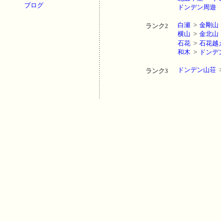
ブログ
ドンデン周遊
白瀬
>
金剛山
ランク2
横山
>
金北山
石花
>
石花越
和木
>
ドンデ
ドンデン山荘
ランク3