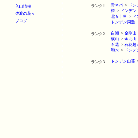
青ネバ
>
ドン
ランク1
入山情報
椿
>
ドンデン
佐渡の花々
北五十里
>
ド
ブログ
ドンデン周遊
白瀬
>
金剛山
ランク2
横山
>
金北山
石花
>
石花越
和木
>
ドンデ
ドンデン山荘
ランク3