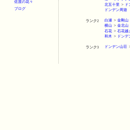
佐渡の花々
北五十里
>
ド
ブログ
ドンデン周遊
白瀬
>
金剛山
ランク2
横山
>
金北山
石花
>
石花越
和木
>
ドンデ
ドンデン山荘
ランク3