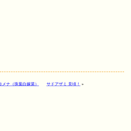
ヨメナ（珠葉白嫁菜）
サドアザミ 見頃！
»