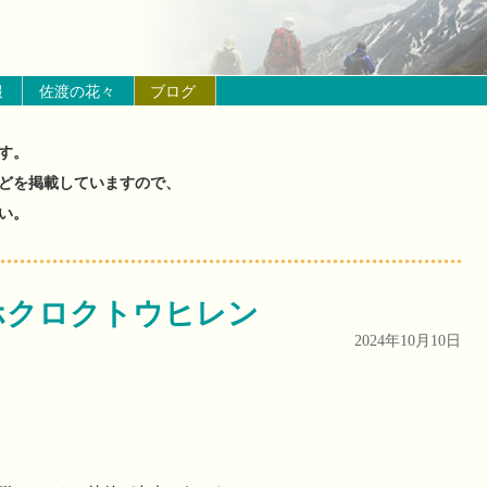
の山と花の状況）
報
佐渡の花々
ブログ
す。
どを掲載していますので、
い。
ホクロクトウヒレン
2024年10月10日