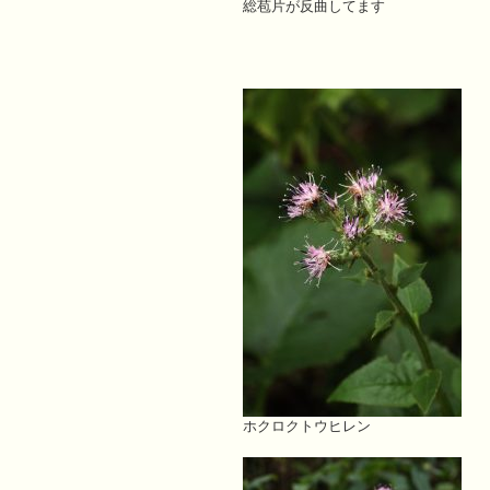
総苞片が反曲してます
ホクロクトウヒレン