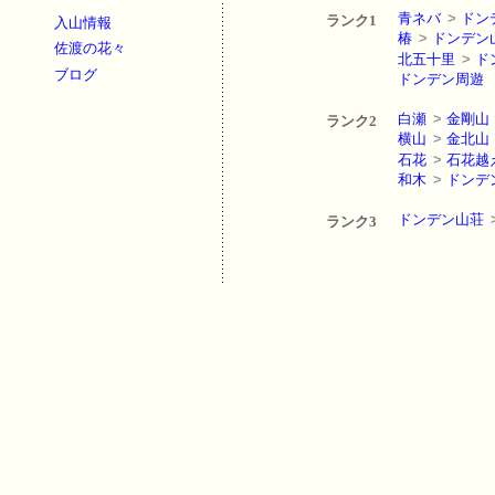
青ネバ
>
ドン
ランク1
入山情報
椿
>
ドンデン
佐渡の花々
北五十里
>
ド
ブログ
ドンデン周遊
白瀬
>
金剛山
ランク2
横山
>
金北山
石花
>
石花越
和木
>
ドンデ
ドンデン山荘
ランク3