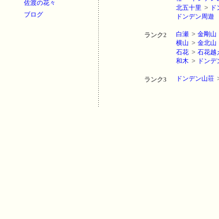
佐渡の花々
北五十里
>
ド
ブログ
ドンデン周遊
白瀬
>
金剛山
ランク2
横山
>
金北山
石花
>
石花越
和木
>
ドンデ
ドンデン山荘
ランク3