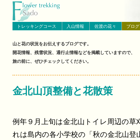
トップページへ戻る
ブログ（佐渡島の山と花の状
トレッキングコース
入山情報
佐渡の花々
ブログ
山と花の状況をお伝えするブログです。
開花情報、残雪状況、通行止情報などを掲載していますので、
旅の前に、ぜひチェックしてください。
金北山頂整備と花散策
例年９月上旬は金北山トイレ周辺の草
れは島内の各小学校の「秋の金北山登