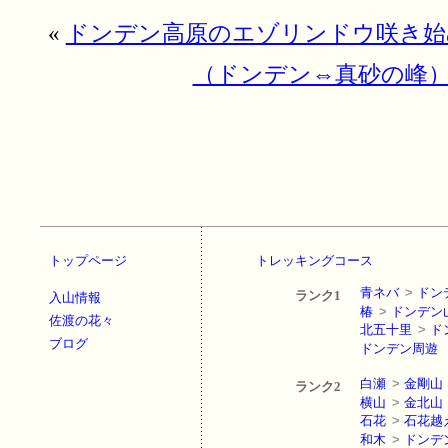
«
ドンデン高原のエゾリンドウ咲き始
（ドンデン⇔真砂の峰
トップページ
トレッキングコース
青ネバ
>
ドン
ランク1
入山情報
椿
>
ドンデン
佐渡の花々
北五十里
>
ド
ブログ
ドンデン周遊
白瀬
>
金剛山
ランク2
横山
>
金北山
石花
>
石花越
和木
>
ドンデ