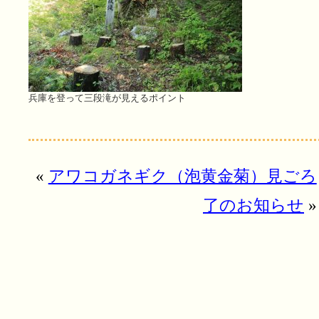
兵庫を登って三段滝が見えるポイント
«
アワコガネギク（泡黄金菊）見ごろ
了のお知らせ
»