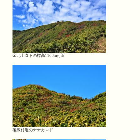
金北山直下の標高1100m付近
稜線付近のナナカマド