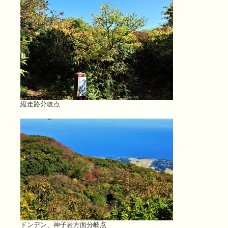
縦走路分岐点
ドンデン、神子岩方面分岐点