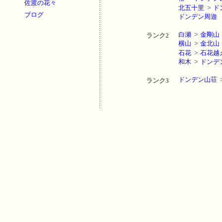
佐渡の花々
北五十里
>
ド
ブログ
ドンデン周遊
白瀬
>
金剛山
ランク2
横山
>
金北山
石花
>
石花越
和木
>
ドンデ
ドンデン山荘
ランク3