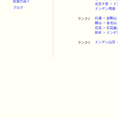
佐渡の花々
北五十里
>
ド
ブログ
ドンデン周遊
白瀬
>
金剛山
ランク2
横山
>
金北山
石花
>
石花越
和木
>
ドンデ
ドンデン山荘
ランク3