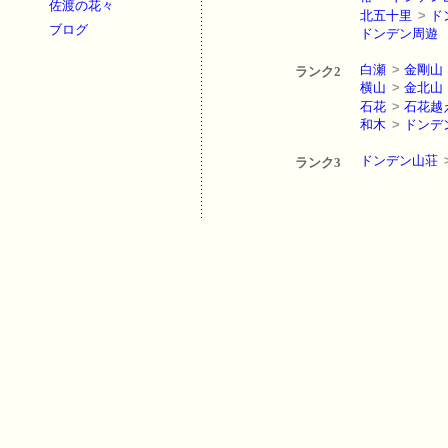
佐渡の花々
北五十里
>
ド
ブログ
ドンデン周遊
白瀬
>
金剛山
ランク2
横山
>
金北山
石花
>
石花越
和木
>
ドンデ
ドンデン山荘
ランク3