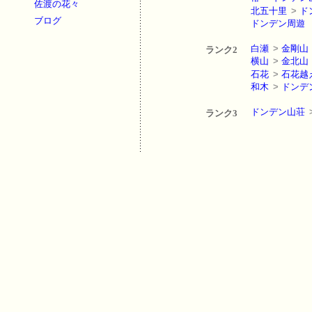
佐渡の花々
北五十里
>
ド
ブログ
ドンデン周遊
白瀬
>
金剛山
ランク2
横山
>
金北山
石花
>
石花越
和木
>
ドンデ
ドンデン山荘
ランク3