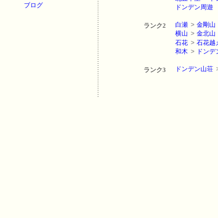
ブログ
ドンデン周遊
白瀬
>
金剛山
ランク2
横山
>
金北山
石花
>
石花越
和木
>
ドンデ
ドンデン山荘
ランク3