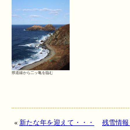
県道線から二ッ亀を臨む
«
新たな年を迎えて・・・
残雪情報