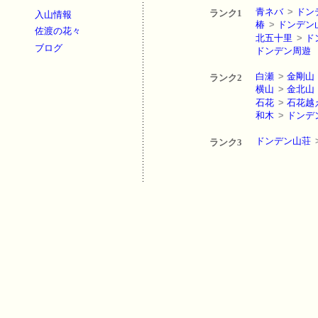
青ネバ
>
ドン
ランク1
入山情報
椿
>
ドンデン
佐渡の花々
北五十里
>
ド
ブログ
ドンデン周遊
白瀬
>
金剛山
ランク2
横山
>
金北山
石花
>
石花越
和木
>
ドンデ
ドンデン山荘
ランク3