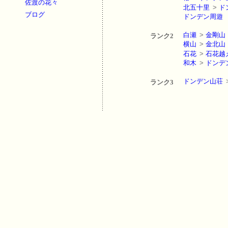
佐渡の花々
北五十里
>
ド
ブログ
ドンデン周遊
白瀬
>
金剛山
ランク2
横山
>
金北山
石花
>
石花越
和木
>
ドンデ
ドンデン山荘
ランク3