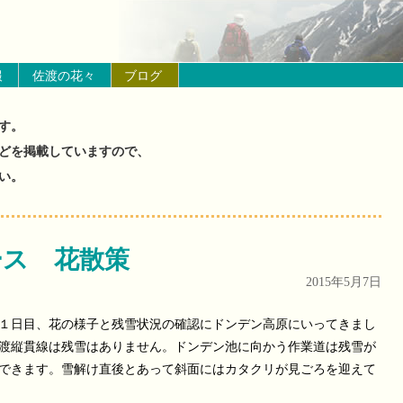
の山と花の状況）
報
佐渡の花々
ブログ
す。
どを掲載していますので、
い。
ース 花散策
2015年5月7日
１日目、花の様子と残雪状況の確認にドンデン高原にいってきまし
渡縦貫線は残雪はありません。ドンデン池に向かう作業道は残雪が
できます。雪解け直後とあって斜面にはカタクリが見ごろを迎えて