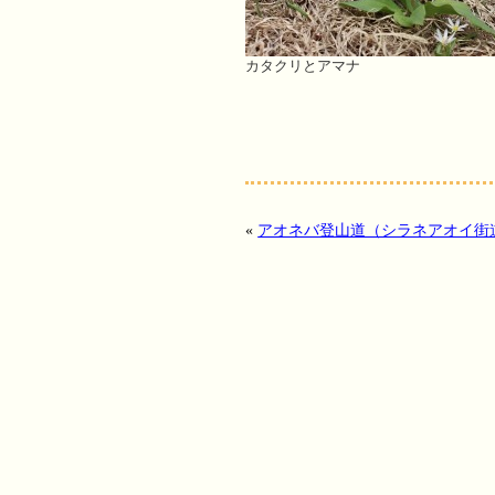
カタクリとアマナ
«
アオネバ登山道（シラネアオイ街