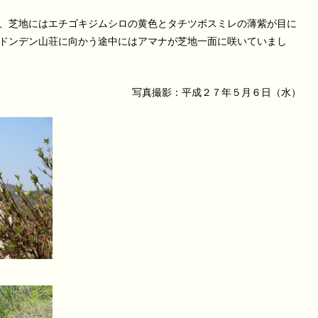
、芝地にはエチゴキジムシロの黄色とタチツボスミレの薄紫が目に
ドンデン山荘に向かう途中にはアマナが芝地一面に咲いていまし
写真撮影：平成２７年５月６日（水）