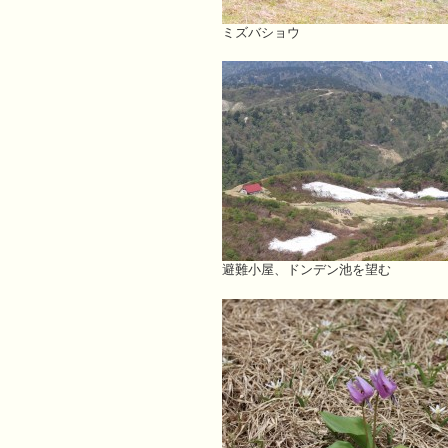
ミズバショウ
避難小屋、ドンデン池を望む