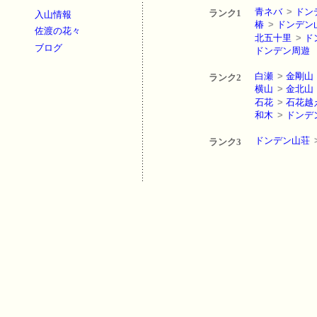
青ネバ
>
ドン
ランク1
入山情報
椿
>
ドンデン
佐渡の花々
北五十里
>
ド
ブログ
ドンデン周遊
白瀬
>
金剛山
ランク2
横山
>
金北山
石花
>
石花越
和木
>
ドンデ
ドンデン山荘
ランク3