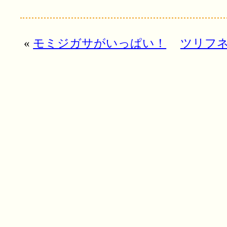
«
モミジガサがいっぱい！
ツリフ