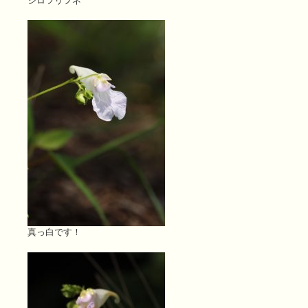
シロツリフネ
真っ白です！