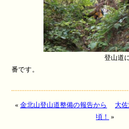
登山道に倒木！チ
番です。
«
金北山登山道整備の報告から
大佐
頃！
»