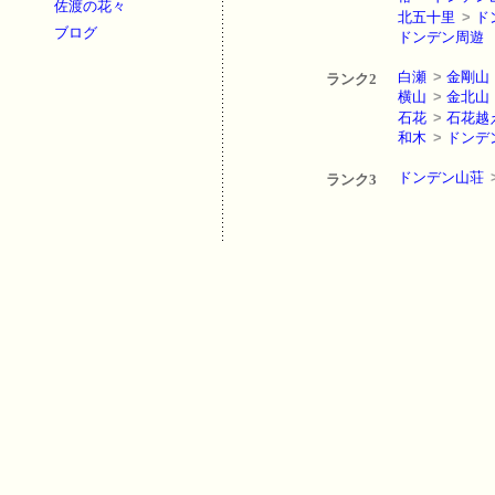
佐渡の花々
北五十里
>
ド
ブログ
ドンデン周遊
白瀬
>
金剛山
ランク2
横山
>
金北山
石花
>
石花越
和木
>
ドンデ
ドンデン山荘
ランク3