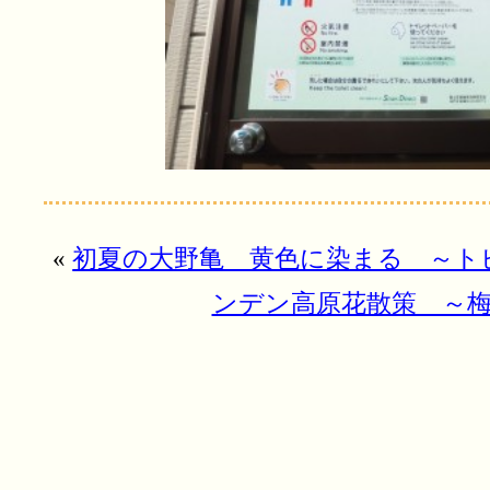
«
初夏の大野亀 黄色に染まる ～ト
ンデン高原花散策 ～