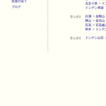
佐渡の花々
北五十里
>
ド
ブログ
ドンデン周遊
白瀬
>
金剛山
ランク2
横山
>
金北山
石花
>
石花越
和木
>
ドンデ
ドンデン山荘
ランク3