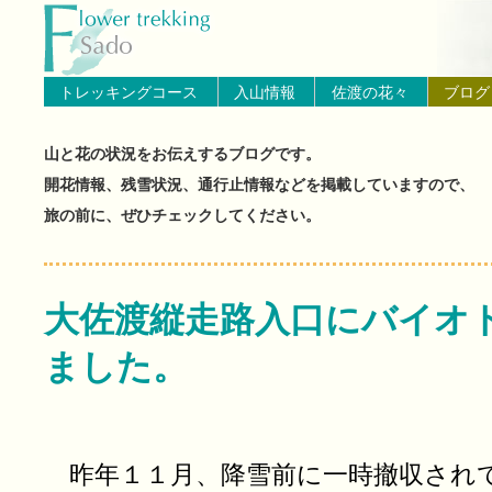
トップページへ戻る
ブログ（佐渡島の山と花の状
トレッキングコース
入山情報
佐渡の花々
ブログ
山と花の状況をお伝えするブログです。
開花情報、残雪状況、通行止情報などを掲載していますので、
旅の前に、ぜひチェックしてください。
大佐渡縦走路入口にバイオ
ました。
昨年１１月、降雪前に一時撤収され