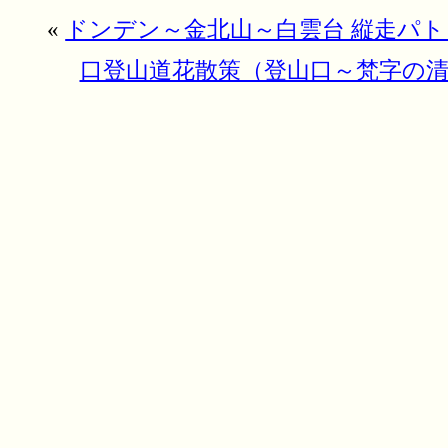
«
ドンデン～金北山～白雲台 縦走パトロー
口登山道花散策（登山口～梵字の