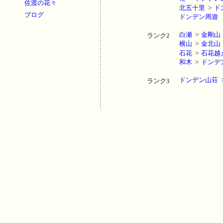
佐渡の花々
北五十里
>
ド
ブログ
ドンデン周遊
白瀬
>
金剛山
ランク2
横山
>
金北山
石花
>
石花越
和木
>
ドンデ
ドンデン山荘
ランク3