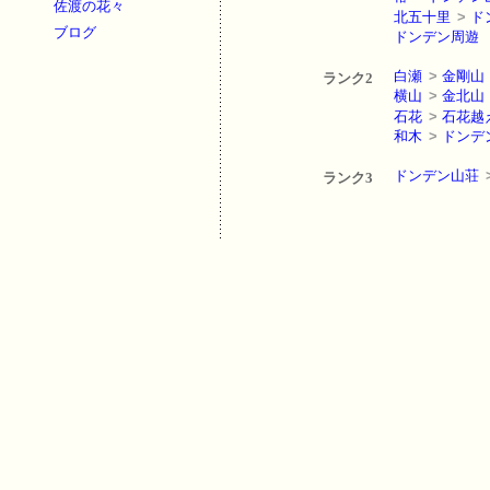
佐渡の花々
北五十里
>
ド
ブログ
ドンデン周遊
白瀬
>
金剛山
ランク2
横山
>
金北山
石花
>
石花越
和木
>
ドンデ
ドンデン山荘
ランク3