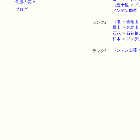
佐渡の花々
北五十里
>
ド
ブログ
ドンデン周遊
白瀬
>
金剛山
ランク2
横山
>
金北山
石花
>
石花越
和木
>
ドンデ
ドンデン山荘
ランク3