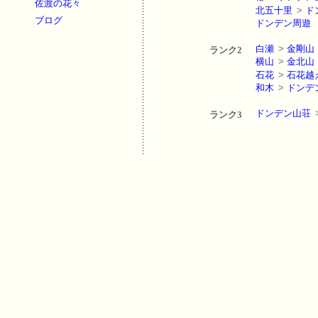
佐渡の花々
北五十里
>
ド
ブログ
ドンデン周遊
白瀬
>
金剛山
ランク2
横山
>
金北山
石花
>
石花越
和木
>
ドンデ
ドンデン山荘
ランク3