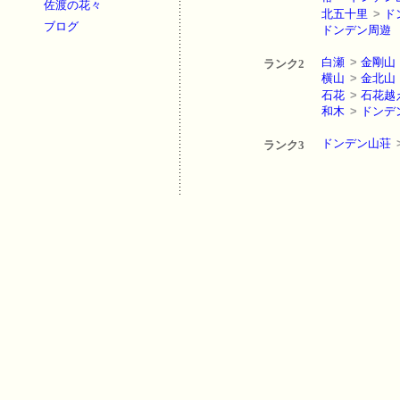
佐渡の花々
北五十里
>
ド
ブログ
ドンデン周遊
白瀬
>
金剛山
ランク2
横山
>
金北山
石花
>
石花越
和木
>
ドンデ
ドンデン山荘
ランク3