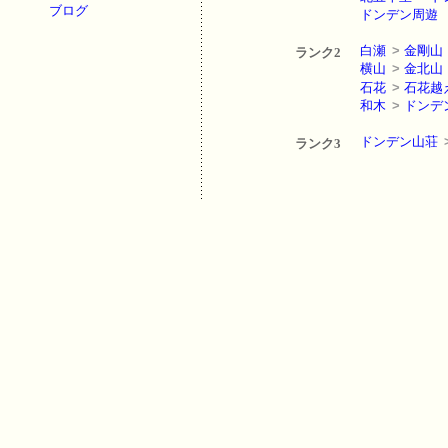
ブログ
ドンデン周遊
白瀬
>
金剛山
ランク2
横山
>
金北山
石花
>
石花越
和木
>
ドンデ
ドンデン山荘
ランク3