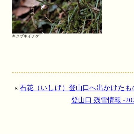
キクザキイチゲ
«
石花（いしげ）登山口へ出かけたも
登山口 残雪情報 -202