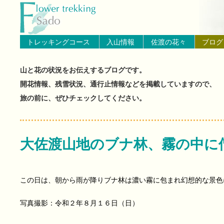
トップページへ戻る
ブログ（佐渡島の山と花の状
トレッキングコース
入山情報
佐渡の花々
ブログ
山と花の状況をお伝えするブログです。
開花情報、残雪状況、通行止情報などを掲載していますので、
旅の前に、ぜひチェックしてください。
大佐渡山地のブナ林、霧の中に
この日は、朝から雨が降りブナ林は濃い霧に包まれ幻想的な景色
写真撮影：令和２年８月１６日（日）