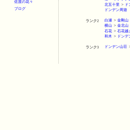
佐渡の花々
北五十里
>
ド
ブログ
ドンデン周遊
白瀬
>
金剛山
ランク2
横山
>
金北山
石花
>
石花越
和木
>
ドンデ
ドンデン山荘
ランク3