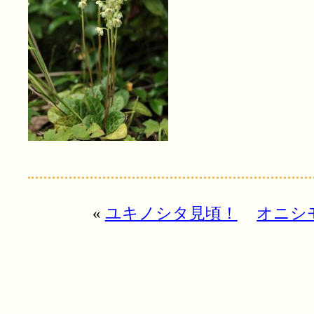
«
ユキノシタ見頃！
オニシ