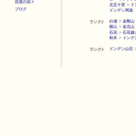
佐渡の花々
北五十里
>
ド
ブログ
ドンデン周遊
白瀬
>
金剛山
ランク2
横山
>
金北山
石花
>
石花越
和木
>
ドンデ
ドンデン山荘
ランク3