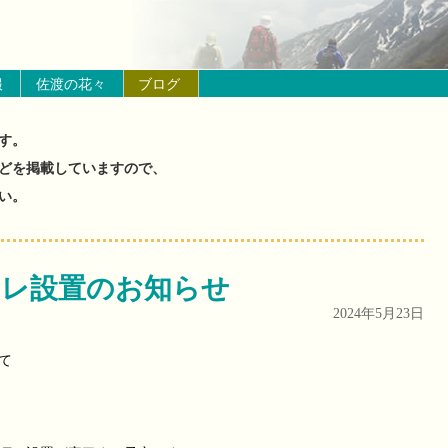
の山と花の状況）
報
佐渡の花々
ブログ
す。
どを掲載していますので、
い。
イレ設置のお知らせ
2024年5月23日
て