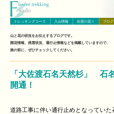
トップページへ戻る
ブログ（佐渡島の山と花の状
トレッキングコース
入山情報
佐渡の花々
ブログ
山と花の状況をお伝えするブログです。
開花情報、残雪状況、通行止情報などを掲載していますので、
旅の前に、ぜひチェックしてください。
「大佐渡石名天然杉」 石
開通！
道路工事に伴い通行止めとなっていた