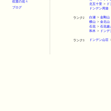
佐渡の花々
北五十里
>
ド
ブログ
ドンデン周遊
白瀬
>
金剛山
ランク2
横山
>
金北山
石花
>
石花越
和木
>
ドンデ
ドンデン山荘
ランク3